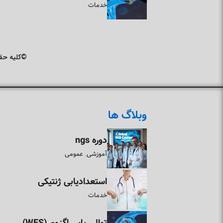
خدمات
©کلیه حقو
وبلاگ ها
دوره ngs
آموزشی
عمومی
,
استعدادیابی ژنتیکی
خدمات
توالی یابی اگزوم (WES)