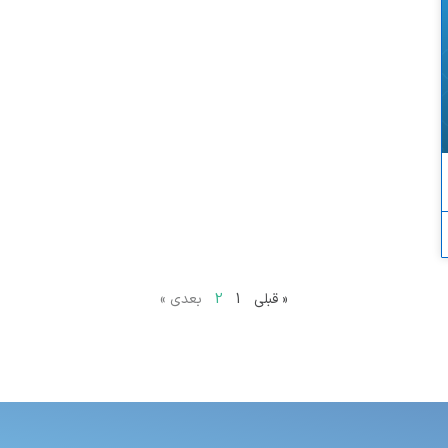
« قبلی
1
2
بعدی »